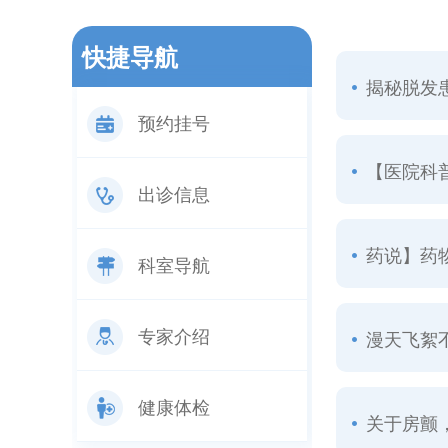
快捷导航
揭秘脱发
预约挂号
【医院科
出诊信息
药说】药
科室导航
专家介绍
漫天飞絮不
健康体检
关于房颤