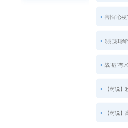
害怕“心梗
别把肛肠问
战“痘”有
【药说】粉
【药说】