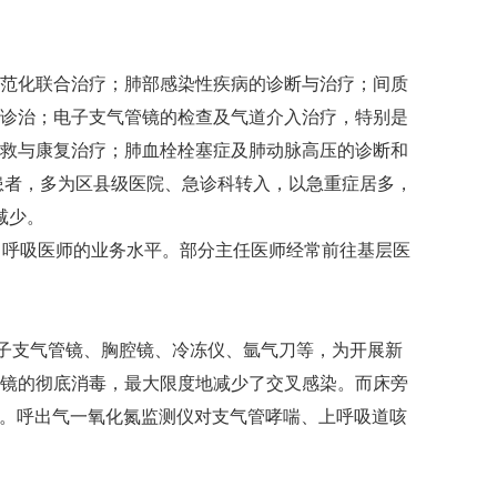
范化联合治疗；肺部感染性疾病的诊断与治疗；间质
诊治；电子支气管镜的检查及气道介入治疗，特别是
救与康复治疗；肺血栓栓塞症及肺动脉高压的诊断和
患者，多为区县级医院、急诊科转入，以急重症居多，
减少。
了呼吸医师的业务水平。部分主任医师经常前往基层医
电子支气管镜、胸腔镜、冷冻仪、氩气刀等，为开展新
镜的彻底消毒，最大限度地减少了交叉感染。而床旁
据。呼出气一氧化氮监测仪对支气管哮喘、上呼吸道咳