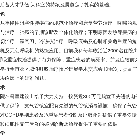
后备人才队伍,为科室的持续发展奠定了扎实的基础。
色
从事慢性阻塞性肺疾病的规范化治疗和康复营养治疗；哮喘的规
与治疗；肺癌的早期诊断及个体化治疗；不明原因发热等疾病的
切治疗、氩气刀、冷冻仪治疗；呼吸衰竭及心肺相关危重症的抢
机及无创呼吸机的熟练应用。目前我科每年收治近2000名住院
为呼吸重症救治提供了有力保障，重症患者的病死率、并发症较前
举行全市及区域性呼吸治疗技术进展学术交流会10余次，提高
决临床上的疑难问题。
术
院在科室建设上给予大力支持，投资近300万元购置了先进的
供了保障。支气管镜室配有先进的气管镜消毒设施，确保了气管
对COPD早期患者及危重症患者诊断及疗效评判提供了重要依
粒细胞性支气管炎的鉴别诊断及治疗提供了重要的依据。
学