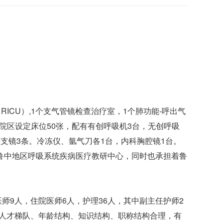
ICU）,1个支气管镜检查治疗室，1个肺功能-呼出气
新院区设定床位50张，配有有创呼吸机3台，无创呼吸
纤支镜3条。冷冻仪、氩气刀各1台，内科胸腔镜1台。
为鲁中地区呼吸系统疾病医疗教研中心，同时也承担着鲁
师9人，住院医师6人，护理36人，其中副主任护师2
室人才梯队、年龄结构、知识结构、职称结构合理，有