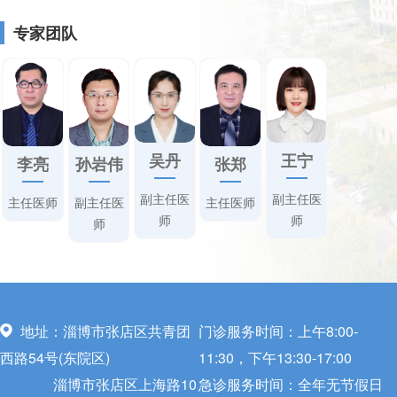
专家团队
王宁
吴丹
李亮
孙岩伟
张郑
副主任医
副主任医
主任医师
副主任医
主任医师
师
师
师
地址：淄博市张店区共青团
门诊服务时间：上午8:00-
西路54号(东院区)
11:30，下午13:30-17:00
淄博市张店区上海路10
急诊服务时间：全年无节假日