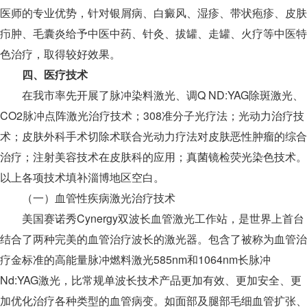
医师的专业优势，针对银屑病、白癜风、湿疹、带状疱疹、皮肤
疖肿、毛囊炎给予中医中药、针灸、拔罐、走罐、火疗等中医特
色治疗，取得较好效果。
四、医疗技术
在我市率先开展了脉冲染料激光、调Q ND:YAG除斑激光、
CO2脉冲点阵激光治疗技术；308准分子光疗法；光动力治疗技
术；皮肤外科手术切除术联合光动力疗法对皮肤恶性肿瘤的综合
治疗；注射美容技术在皮肤科的应用；真菌镜检荧光染色技术。
以上各项技术填补淄博地区空白。
（一）血管性疾病激光治疗技术
美国赛诺秀Cynergy双波长血管激光工作站，是世界上首台
结合了两种完美的血管治疗波长的激光器。包含了被称为血管治
疗金标准的高能量脉冲燃料激光585nm和1064nm长脉冲
Nd:YAG激光，比常规单波长技术产品更加有效、更加安全、更
加优化治疗各种类型的血管病变。如面部及腿部毛细血管扩张、