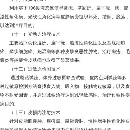
利用零下196度液态氮使寻常疣、掌跖疣、扁平疣、痣、脂
溢性角化病、光线性角化病等皮肤病变组织坏死、结痂、脱落，
以达到治疗目的。
（十一）光动力治疗技术
主要治疗尖锐湿疣、扁平疣、脂溢性角化症以及基底细胞
癌、鳞状细胞癌、鲍温病等多种皮肤良恶性肿物。治疗痤疮、毛
囊炎等炎症性皮肤病也取得了显著效果。
（十二）过敏原检测技术
通过斑贴试验、体外过敏原筛查试验、皮内点刺试验等多
种过敏原检测方法查找食入物、吸入物、接触物过敏原，以及食
物不耐受因素，并通过减敏治疗达到减轻敏感性、治疗过敏性疾
病目的。
（十三）皮损内注射技术
针对皮脂腺囊肿、瘢痕瘤、腱鞘囊肿、慢性增生性角化性皮
肤病等根据不同情况给予皮损内注射药物达到治疗目的。