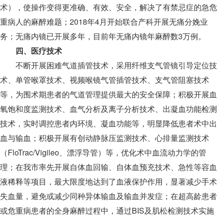
术），使操作变得更准确、有效、安全，解决了有禁忌症的急危
重病人的麻醉难题；2018年4月开始联合产科开展无痛分娩业
务；无痛内镜已开展多年，目前年无痛内镜年麻醉数3万例。
四、医疗技术
不断开展困难气道插管技术，采用纤维支气管镜引导定位技
术、单管喉罩技术、视频喉镜气管插管技术、支气管阻塞技术
等，为围术期患者的气道管理提供最大的安全保障；积极开展血
氧饱和度监测技术、血气分析及离子分析技术、出凝血功能检测
技术，实时调控患者内环境、凝血功能等，明显降低患者术中出
血与输血；积极开展有创动静脉压监测技术、心排量监测技术
（FloTrac/Vigileo、漂浮导管）等，优化术中血流动力学的管
理；在我市率先开展自体血回输、自体血预充技术、急性等容血
液稀释等项目，最大限度地达到了血液保护作用，显著减少手术
失血量，避免或减少同种异体输血及输血并发症；在超高龄患者
或危重病患者的全身麻醉过程中，通过BIS及肌松检测技术实施