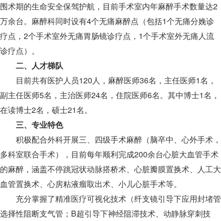
围术期的生命安全保驾护航，目前手术室内年麻醉手术数量达2
万余台。麻醉科同时设有4个无痛麻醉点（包括1个无痛分娩诊
疗点，2个手术室外无痛胃肠镜诊疗点，1个手术室外无痛人流
诊疗点）。
二、人才梯队
目前共有医护人员120人，麻醉医师36名，主任医师1名，
副主任医师5名，主治医师24名，住院医师6名。其中博士1名，
在读博士2名，硕士21名。
三、专业特色
积极配合外科开展三、四级手术麻醉（脑卒中、心外手术，
多科室联合手术），目前每年顺利完成200余台心脏大血管手术
的麻醉，涵盖不停跳冠状动脉搭桥术、心脏瓣膜置换术、人工大
血管置换术、心房粘液瘤取出术、小儿心脏手术等。
充分掌握了精准医疗可视化技术（纤支镜引导下应用封堵管
选择性阻断支气管；B超引导下神经阻滞技术、动静脉穿刺技