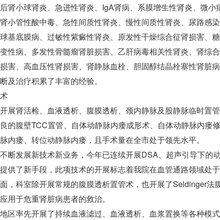
后肾小球肾炎、急进性肾炎、IgA肾病、系膜增生性肾炎、微
肾小管性酸中毒、急性间质性肾炎、慢性间质性肾炎、尿路感染
球基底膜病、过敏性紫癜性肾炎、原发性干燥综合征肾损害、糖
变性病、多发性骨髓瘤肾脏损害、乙肝病毒相关性肾炎、肾综合
损害、高血压性肾损害、肾静脉血栓、胆固醇结晶栓塞性肾脏病
断及治疗积累了丰富的经验。
术
开展肾活检、血液透析、腹膜透析、颈内静脉及股静脉临时置管、
良的腹壁TCC置管、自体动静脉内瘘成形术、自体动静脉内瘘
脉内瘘、转位动静脉内瘘，且手术量在全市处于领先水平。
不断发展新技术新业务，今年已连续开展DSA、超声引导下的动
提供了新手段，此项技术的开展标志着我院在血管通路领域处于
面，科室除开展常规的腹膜透析置管术，也开展了Seldinge
应用于危重肾脏病患者的救治。
地区率先开展了持续血液滤过、血液透析、血浆置换等各种模式