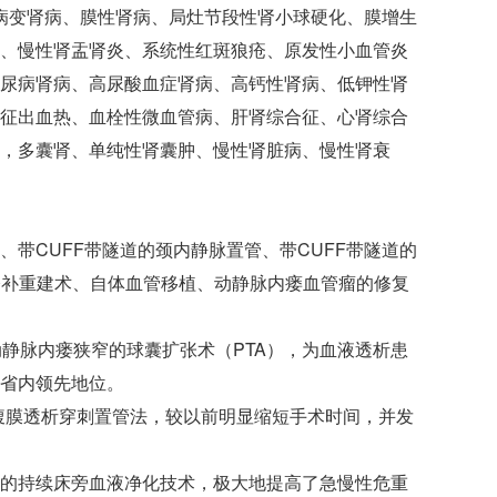
小病变肾病、膜性肾病、局灶节段性肾小球硬化、膜增生
、慢性肾盂肾炎、系统性红斑狼疮、原发性小血管炎
尿病肾病、高尿酸血症肾病、高钙性肾病、低钾性肾
征出血热、血栓性微血管病、肝肾综合征、心肾综合
，多囊肾、单纯性肾囊肿、慢性肾脏病、慢性肾衰
带CUFF带隧道的颈内静脉置管、带CUFF带隧道的
修补重建术、自体血管移植、动静脉内瘘血管瘤的修复
静脉内瘘狭窄的球囊扩张术（PTA），为血液透析患
省内领先地位。
r法腹膜透析穿刺置管法，较以前明显缩短手术时间，并发
的持续床旁血液净化技术，极大地提高了急慢性危重