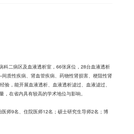
病
科二病区及血液透析室，66张床位，28台血液透析
—间质性疾病、肾血管疾病、药物性肾损害、梗阻性肾
经验，能开展血液透析、血液透析滤过、血液滤过、
力量，在省内具有较高的学术地位与影响。
治医师9名、住院医师12名；硕士研究生导师2名；博