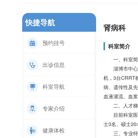
快捷导航
肾病科
预约挂号
科室简介
一、科室简
出诊信息
淄博市中心
机，3台CRR
科室导航
病、遗传性及先
血液灌流、血浆
二、人才梯
专家介绍
目前科室医
士3名、硕士2
健康体检
三、专业特