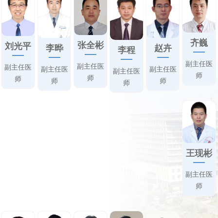
齐巍
张全彬
刘光平
赵卉
李晔
李程
副主任医
副主任医
副主任医
副主任医
副主任医
副主任医
师
师
师
师
师
师
王现彬
副主任医
师