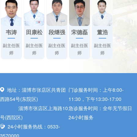
韦涛
田康松
段继强
宋德磊
董浩
副主任医
副主任医
副主任医
副主任医
副主任医
师
师
师
师
师
地址：淄博市张店区共青团
门诊服务时间：上午8:00-
西路54号(东院区)
11:30，下午13:30-17:00
淄博市张店区上海路10
急诊服务时间：全年无节假日
号(西院区)
24小时服务
24小时服务热线：0533-
3570000